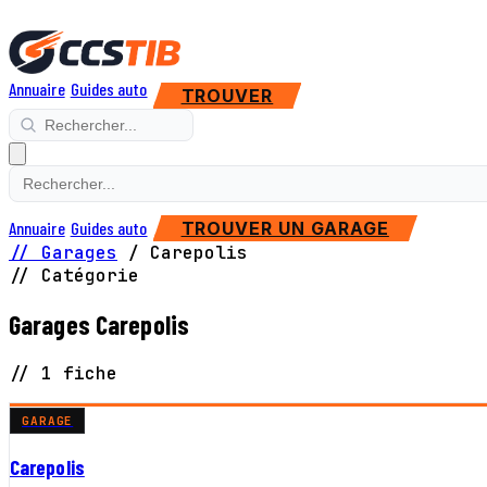
Annuaire
Guides auto
TROUVER
Annuaire
Guides auto
TROUVER UN GARAGE
// Garages
/
Carepolis
// Catégorie
Garages Carepolis
// 1 fiche
GARAGE
Carepolis