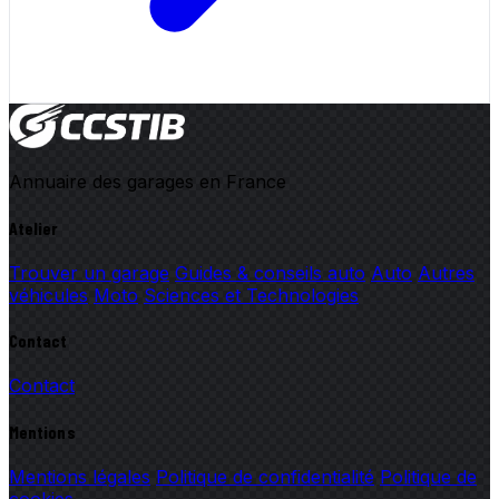
Annuaire des garages en France
Atelier
Trouver un garage
Guides & conseils auto
Auto
Autres
véhicules
Moto
Sciences et Technologies
Contact
Contact
Mentions
Mentions légales
Politique de confidentialité
Politique de
cookies