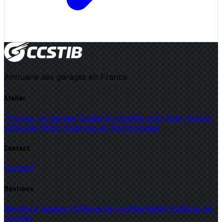
Annuaire des garages en France
Atelier
Trouver un garage
Guides & conseils auto
Auto
Autres
véhicules
Moto
Sciences et Technologies
Contact
Contact
Mentions
Mentions légales
Politique de confidentialité
Politique de
cookies