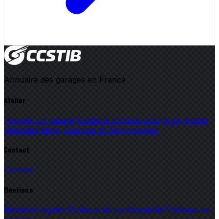
Annuaire des garages en France
Atelier
Trouver un garage
Guides & conseils auto
Auto
Autres
véhicules
Moto
Sciences et Technologies
Contact
Contact
Mentions
Mentions légales
Politique de confidentialité
Politique de
cookies