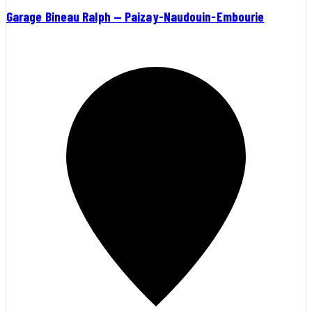
Garage Bineau Ralph — Paizay-Naudouin-Embourie