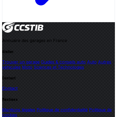
Annuaire des garages en France
Atelier
Trouver un garage
Guides & conseils auto
Auto
Autres
véhicules
Moto
Sciences et Technologies
Contact
Contact
Mentions
Mentions légales
Politique de confidentialité
Politique de
cookies