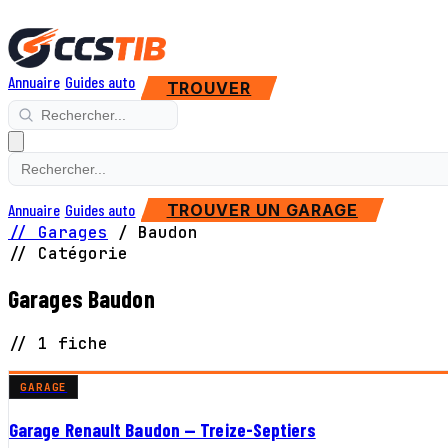
Annuaire
Guides auto
TROUVER
Annuaire
Guides auto
TROUVER UN GARAGE
// Garages
/
Baudon
// Catégorie
Garages Baudon
// 1 fiche
GARAGE
Garage Renault Baudon — Treize-Septiers