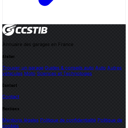
Annuaire des garages en France
Atelier
Trouver un garage
Guides & conseils auto
Auto
Autres
véhicules
Moto
Sciences et Technologies
Contact
Contact
Mentions
Mentions légales
Politique de confidentialité
Politique de
cookies