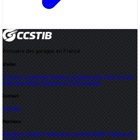
Annuaire des garages en France
Atelier
Trouver un garage
Guides & conseils auto
Auto
Autres
véhicules
Moto
Sciences et Technologies
Contact
Contact
Mentions
Mentions légales
Politique de confidentialité
Politique de
cookies