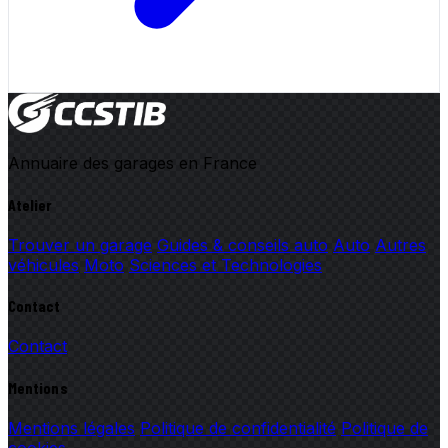
Annuaire des garages en France
Atelier
Trouver un garage
Guides & conseils auto
Auto
Autres
véhicules
Moto
Sciences et Technologies
Contact
Contact
Mentions
Mentions légales
Politique de confidentialité
Politique de
cookies