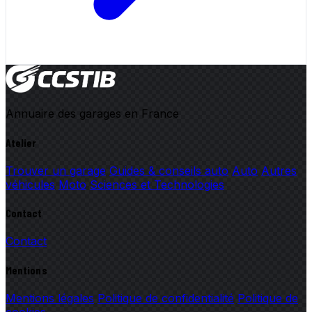
Annuaire des garages en France
Atelier
Trouver un garage
Guides & conseils auto
Auto
Autres
véhicules
Moto
Sciences et Technologies
Contact
Contact
Mentions
Mentions légales
Politique de confidentialité
Politique de
cookies