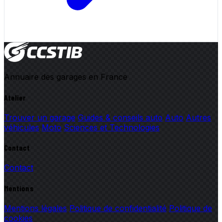
Annuaire des garages en France
Atelier
Trouver un garage
Guides & conseils auto
Auto
Autres
véhicules
Moto
Sciences et Technologies
Contact
Contact
Mentions
Mentions légales
Politique de confidentialité
Politique de
cookies