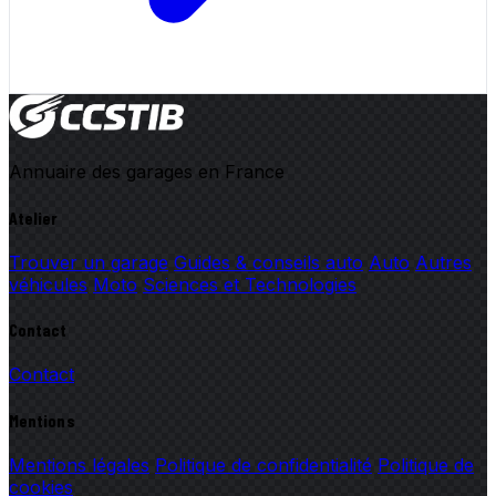
Annuaire des garages en France
Atelier
Trouver un garage
Guides & conseils auto
Auto
Autres
véhicules
Moto
Sciences et Technologies
Contact
Contact
Mentions
Mentions légales
Politique de confidentialité
Politique de
cookies