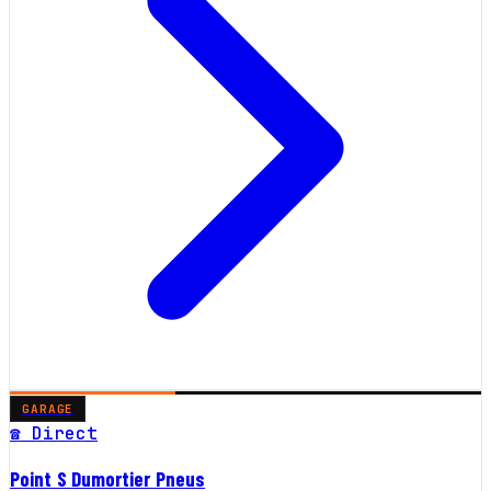
GARAGE
☎ Direct
Point S Dumortier Pneus