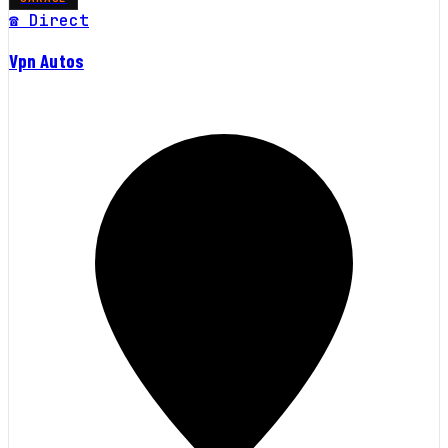
☎ Direct
Vpn Autos