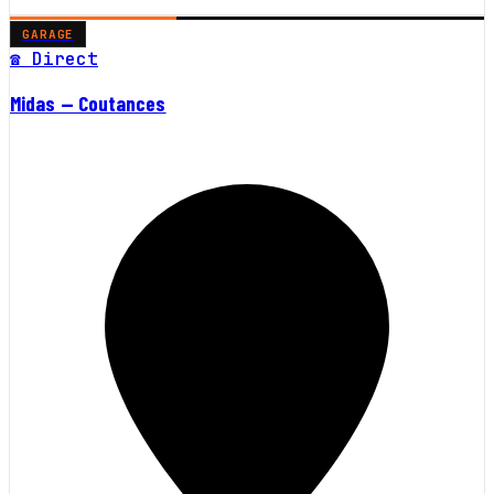
GARAGE
☎ Direct
Midas — Coutances