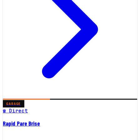
GARAGE
☎ Direct
Rapid Pare Brise