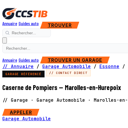
Annuaire
Guides auto
TROUVER
Annuaire
Guides auto
TROUVER UN GARAGE
// Annuaire
/
Garage Automobile
/
Essonne
/
// CONTACT DIRECT
GARAGE RÉFÉRENCÉ
Caserne de Pompiers — Marolles-en-Hurepoix
// Garage · Garage Automobile · Marolles-en-
APPELER
Garage Automobile