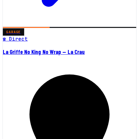
GARAGE
☎ Direct
La Griffe No King No Wrap — La Crau