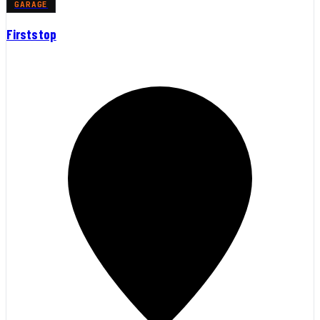
GARAGE
Firststop