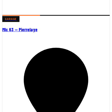
GARAGE
Mlc 63 — Pierrelaye