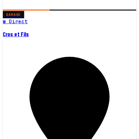
GARAGE
☎ Direct
Cros et Fils