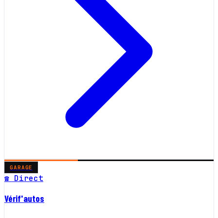
GARAGE
☎ Direct
Vérif'autos