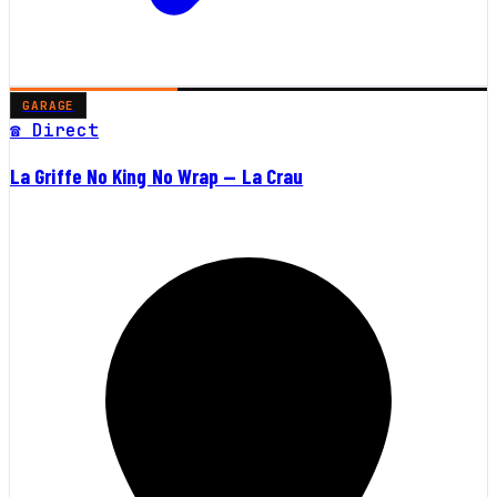
GARAGE
☎ Direct
La Griffe No King No Wrap — La Crau