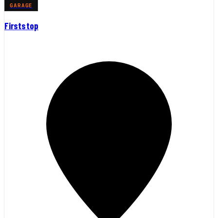
GARAGE
Firststop