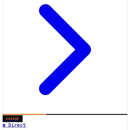
GARAGE
☎ Direct