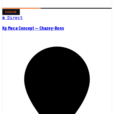
GARAGE
☎ Direct
Kp Meca Concept — Chazey-Bons