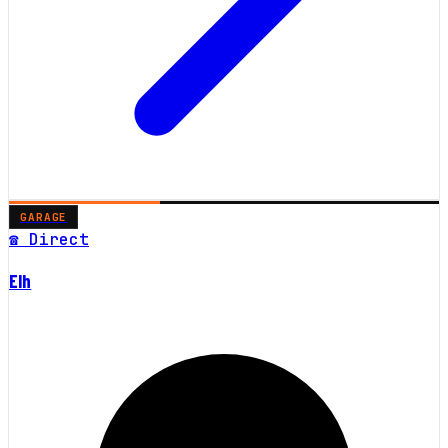
GARAGE
☎ Direct
Elh