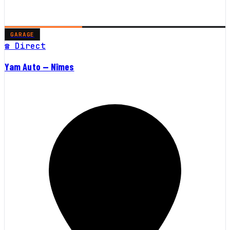
GARAGE
☎ Direct
Yam Auto — Nîmes