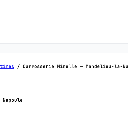
times
/
Carrosserie Minelle — Mandelieu-la-N
-Napoule