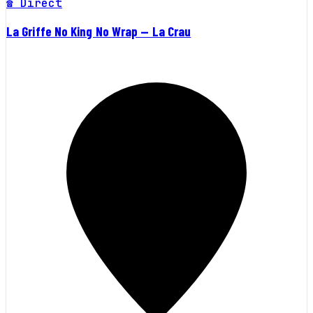
☎ Direct
La Griffe No King No Wrap — La Crau