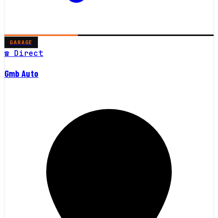
GARAGE
☎ Direct
Gmb Auto