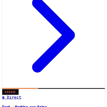
GARAGE
☎ Direct
Ford — Herblay-sur-Seine