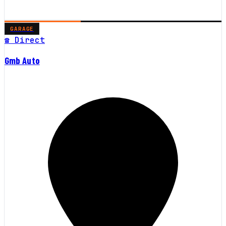
GARAGE
☎ Direct
Gmb Auto