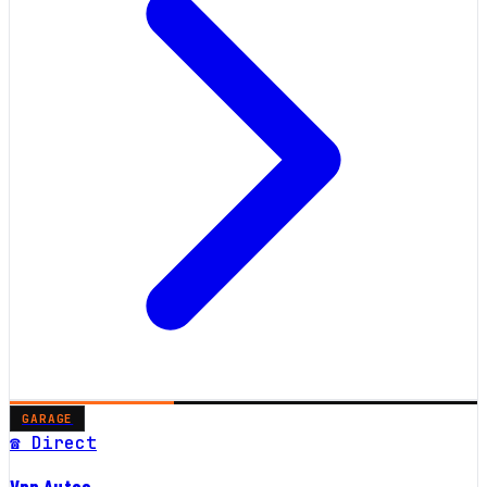
GARAGE
☎ Direct
Vpn Autos