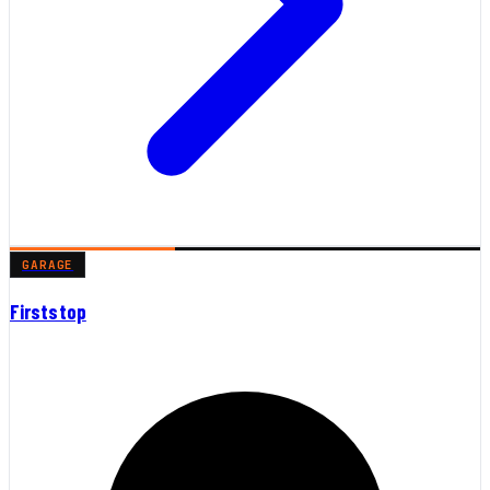
GARAGE
Firststop