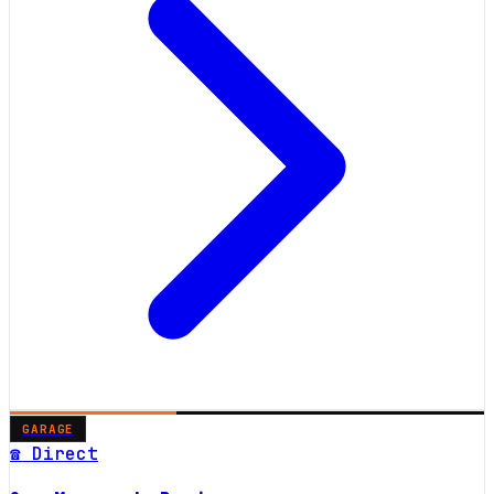
GARAGE
☎ Direct