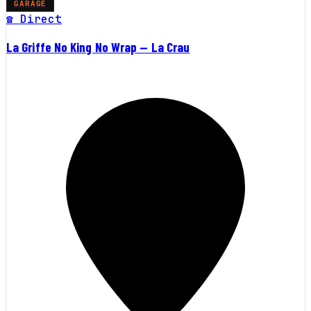
GARAGE
☎ Direct
La Griffe No King No Wrap — La Crau