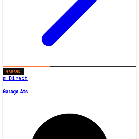
GARAGE
☎ Direct
Garage Ats