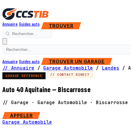
Annuaire
Guides auto
TROUVER
Annuaire
Guides auto
TROUVER UN GARAGE
// Annuaire
/
Garage Automobile
/
Landes
/
A
// CONTACT DIRECT
GARAGE RÉFÉRENCÉ
Auto 40 Aquitaine — Biscarrosse
// Garage · Garage Automobile · Biscarrosse
SITE WEB
APPELER
Garage Automobile