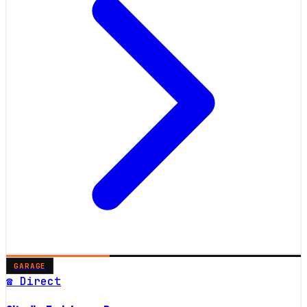
GARAGE
☎ Direct