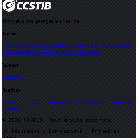
Annuaire des garages en France
Atelier
Trouver un garage
Guides & conseils auto
Auto
Autres
véhicules
Moto
Sciences et Technologies
Contact
Contact
Mentions
Mentions légales
Politique de confidentialité
Politique de
cookies
© 2026 CCSTIB. Tous droits réservés.
// Mécanique · Carrosserie · Entretien ·
Pneus