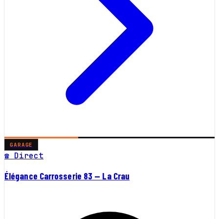
GARAGE
☎ Direct
Élégance Carrosserie 83 — La Crau