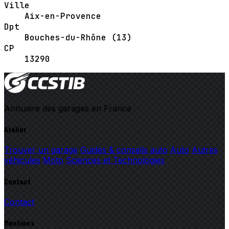
Ville
Aix-en-Provence
Dpt
Bouches-du-Rhône (13)
CP
13290
Annuaire des garages en France
Atelier
Trouver un garage
Guides & conseils auto
Auto
Autres
véhicules
Moto
Sciences et Technologies
Contact
Contact
Mentions